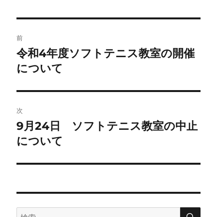
者
日:
ゴ
リ
ー
投
前
稿
令和4年度ソフトテニス教室の開催
前
の
について
ナ
投
ビ
稿:
ゲ
次
9月24日 ソフトテニス教室の中止
次
ー
の
について
シ
投
稿:
ョ
ン
検
検