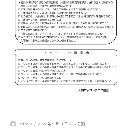
投
投
カ
admin
2022 年 9 月 11 日
未分類
稿
稿
テ