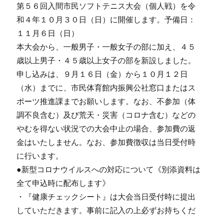
第５６回入間市民ソフトテニス大会（個人戦）を令
和４年１０月３０日（日）に開催します。予備日：
１１月６日（日）
本大会から、一般男子・一般女子の部に加え、４５
歳以上男子・４５歳以上女子の部を新設しました。
申し込みは、９月１６日（金）から１０月１２日
（水）までに、市民体育館内振興公社窓口またはス
ポーツ推進課までお願いします。なお、不参加（体
調不良含む）及び荒天・災害（コロナ含む）などの
やむを得ない状況での大会中止の場合、参加費の返
金はいたしません。なお、参加費徴収は当日受付時
に行います。
●新型コロナウイルスへの対応について《別添資料は
全て申込時に配布します》
・『健康チェックシート』は大会当日受付時に提出
していただきます。事前に記入の上必ずお持ちくだ