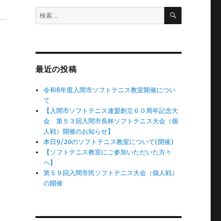
検
検
索
索:
最近の投稿
令和8年度入間市ソフトテニス教室開催につい
て
【入間市ソフトテニス連盟創立６０周年記念大
会 第５３回入間市長杯ソフトテニス大会（個
人戦）開催のお知らせ】
本日9/20のソフトテニス教室について(開催)
【ソフトテニス教室にご参加いただいた方々
へ】
第５９回入間市民ソフトテニス大会（個人戦）
の開催