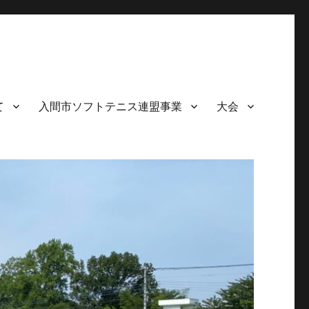
て
入間市ソフトテニス連盟事業
大会