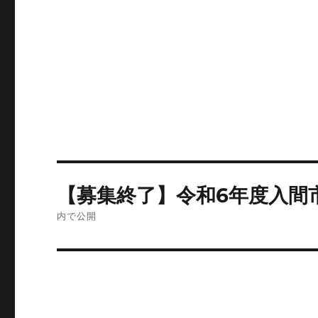
投
【募集終了】令和6年度入間
稿
内で公開
ナ
ビ
ゲ