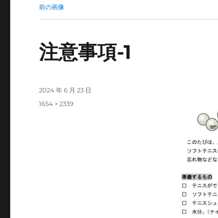
前の画像
注意事項-1
投
2024 年 6 月 23 日
稿
フ
1654 × 2339
日:
ル
サ
イ
ズ