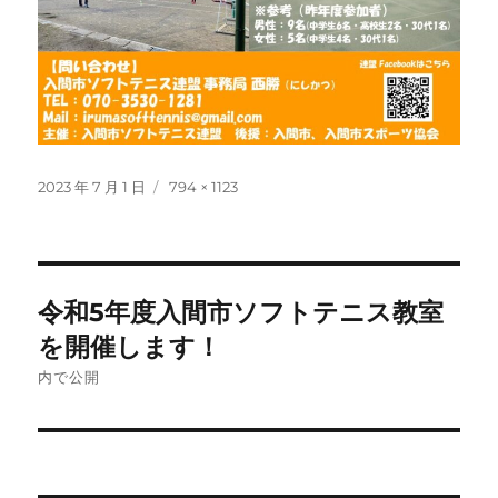
投
フ
2023 年 7 月 1 日
794 × 1123
稿
ル
日:
サ
イ
ズ
投
令和5年度入間市ソフトテニス教室
稿
を開催します！
ナ
内で公開
ビ
ゲ