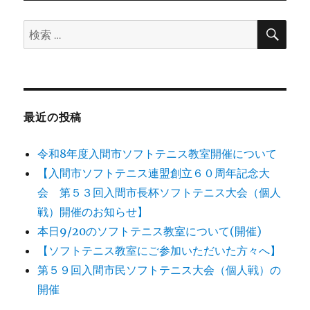
ー
検
検
索
シ
索:
ョ
ン
最近の投稿
令和8年度入間市ソフトテニス教室開催について
【入間市ソフトテニス連盟創立６０周年記念大
会 第５３回入間市長杯ソフトテニス大会（個人
戦）開催のお知らせ】
本日9/20のソフトテニス教室について(開催)
【ソフトテニス教室にご参加いただいた方々へ】
第５９回入間市民ソフトテニス大会（個人戦）の
開催